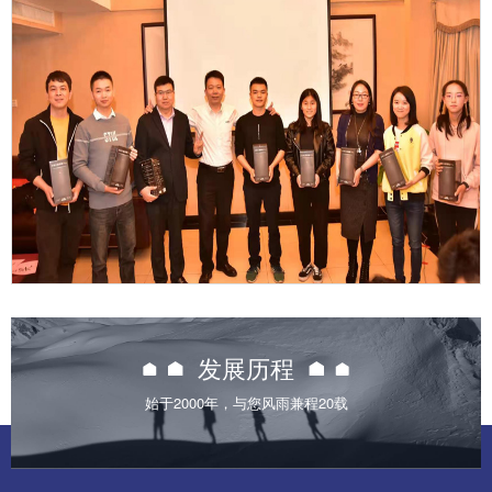

发展历程
始于2000年，与您风雨兼程20载