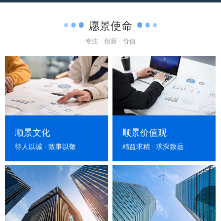
愿景使命
专注 · 创新 · 价值
顺景文化
顺景价值观
待人以诚 · 致事以敬
精益求精 · 求深致远