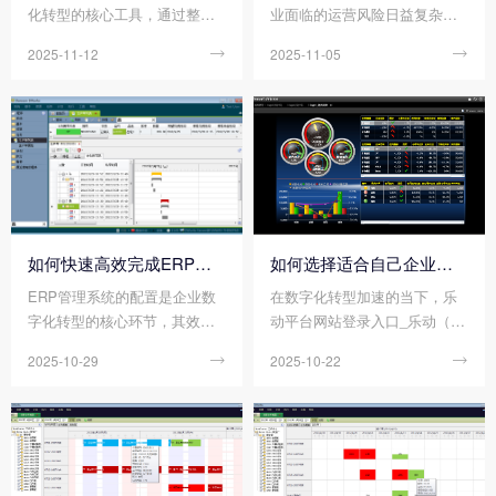
化转型的核心工具，通过整合
业面临的运营风险日益复杂，
财务、供应链、生产、人力资
容易出现供应链中断、财务舞
2025-11-12

2025-11-05

源等模块，能构建起企业资源
弊、合规漏洞、库存积压等问
统一管理的“数字中枢”。然而，
题，轻则导致成本攀升，重则
不同行业(如离散制造与流程制
威胁企业生存。在此背景下，
造)、不同规模(如初创企业与跨
乐动平台网站登录入口_乐动
国集团)、不同业务模式(如项目
（中国） 作为企业数字化转型
制与流水线制)的企业，对ERP
的基石，凭借其数据整合、流
系统的功能深度、部署方式、
程标准化与实时监控能力，正
定制化程度的需求截然不同。
成为企业规避风险的关键工
具。
如何快速高效完成ERP管理系统配置?
如何选择适合自己企业的乐动平台网站登录入口_乐动（中国） ?
ERP管理系统的配置是企业数
在数字化转型加速的当下，乐
字化转型的核心环节，其效率
动平台网站登录入口_乐动（中
直接影响项目落地周期与业务
国） 已成为企业提升管理效
2025-10-29

2025-10-22

价值释放速度。然而，传统ER
率、构建竞争力的核心工具。
P管理系统配置方式暴露出诸多
然而，市场上的乐动平台网站
弊端，需求模糊导致方向偏
登录入口_乐动（中国） 在功
差、流程冗余造成资源浪费、
能架构、实施模式、服务能力
技术壁垒阻碍实施进度，这些
等方面存在显著差异，企业若
问题使得配置周期不断延长、
缺乏系统性选型方法，易陷