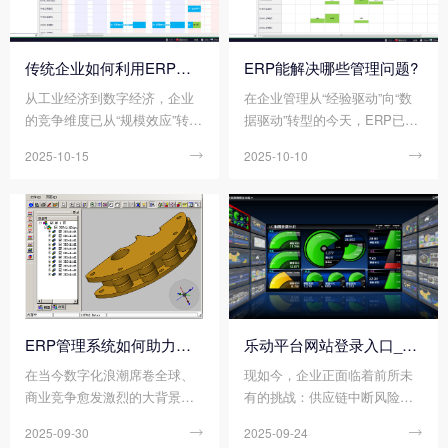
成本持续超支，严重制约了企
入“功能冗余导致成本浪
业数字化转型的步伐。
费”或“适配不足引发二次改
造”的困境。那么您知道如何选
传统企业如何利用ERP系统重塑竞争力?
ERP能解决哪些管理问题?
择适合自己企业的乐动平台网
从工业经济到数字经济，企业
在企业管理从“经验驱动”向“数
站登录入口_乐动（中国） 吗?
的竞争维度已从“规模效应”转
据驱动”转型的今天，ERP已成
向“敏捷响应”。传统企业若想在
为企业突破管理瓶颈、实现高
2025-10-15

2025-10-10

不确定性的市场中实现韧性增
效运营的核心工具。它通过整
长，ERP系统作为企业资源整
合资源、优化流程、打通数据
合的核心工具，正成为重塑竞
孤岛，为企业提供了一体化的
争力的关键抓手。通过打通数
管理解决方案。无论是成本控
据孤岛、优化业务流程、赋能
制、决策效率还是供应链协
智能决策，ERP系统正帮助传
同，ERP正帮助企业解决那些
统企业实现从“粗放管理”到“精
传统管理模式下“想改却改不
益运营”的跨越式升级。那么您
动”的深层问题。
知道传统企业如何利用ERP系
ERP管理系统如何助力企业实现高效管理?
乐动平台网站登录入口_乐动（中国） 系统的基本结构包含有哪些?
统重塑竞争力吗?
在当今数字化浪潮席卷全球、
现如今，企业正面临着前所未
商业竞争愈发激烈的大背景
有的挑战：供应链中断风险加
下，企业面临着前所未有的挑
剧、客户需求瞬息万变、跨部
2025-09-30

2025-09-24

战与机遇。高效管理成为企业
门协作效率低下、数据孤岛导