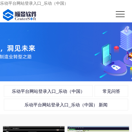
乐动平台网站登录入口_乐动（中国）
乐动平台网站登录入口_乐动（中国）
常见问答
乐动平台网站登录入口_乐动（中国） 新闻