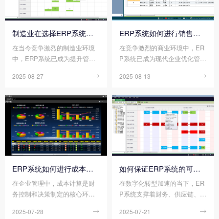
业如何高效应用乐动平台网站
工具。
登录入口_乐动（中国） 吗?
制造业在选择ERP系统时应考虑哪些条件?
ERP系统如何进行销售管理?
在当今竞争激烈的制造业环境
在竞争激烈的商业环境中，ER
中，ERP系统已成为提升管理
P系统已成为现代企业优化管理
效率、优化资源配置、增强市
流程、提高运营效率的重要工
2025-08-27

2025-08-13

场响应能力的关键工具。但面
具。特别是在销售领域，ERP
对市场上琳琅满目的ERP产
系统的应用不仅能够帮助企业
品，制造企业选择不当不仅会
更好地理解市场需求，还能显
造成资金浪费，更可能阻碍企
著提升客户满意度，实现销售
业发展。
业绩的持续增长。
ERP系统如何进行成本计算?
如何保证ERP系统的可靠性和延展性?
在企业管理中，成本计算是财
在数字化转型加速的当下，ER
务控制和决策制定的核心环
P系统支撑着财务、供应链、生
节。ERP系统通过集成业务流
产、人力资源等核心业务流
2025-07-28

2025-07-21

程和数据，为企业提供精准、
程。然而，随着业务规模扩