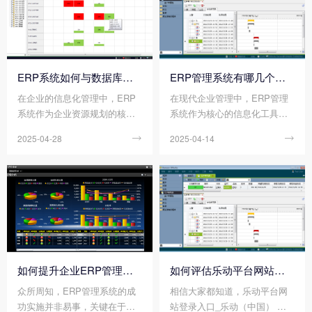
何利用企业erp管理系统实现降
问题频发。ERP通过构建“数据
本增效吗?
+流程+决策”三位一体的管理中
枢，正在重塑企业资源统筹模
式，实现从粗放管理到精细化
运营的跨越。那么您知道ERP​
ERP系统如何与数据库对接?
ERP管理系统有哪几个计划层次?
能实现企业资源的统筹管理吗?
在企业的信息化管理中，ERP
在现代企业管理中，ERP管理
系统作为企业资源规划的核心
系统作为核心的信息化工具，
工具，集成了企业多个业务部
涵盖了企业的财务、供应链、
2025-04-28

2025-04-14

门的数据，如财务、供应链、
生产、销售、人力资源等多个
生产、销售等。与数据库的有
业务领域。通过集中管理和共
效对接，能够实现这些数据在
享数据，ERP管理系统能够打
不同系统间的无缝整合与共
破部门壁垒，实现信息的实时
享，打破信息孤岛，提升整体
传递和协同工作，从而提高企
运营效率。通过实时、准确的
业的整体运营效率。而ERP管
数据支持，ERP系统​能够为企
理系统的计划层次，则是其实
业提供更加精准的业务分析和
现这一目标的关键架构。那么
决策支持，助力企业实现数字
您知道ERP管理系统有哪几个
如何提升企业ERP管理系统的需求匹配度?
如何评估乐动平台网站登录入口_乐动（中国） 系统是否满足企业需求?
化转型。
计划层次吗？
众所周知，ERP管理系统的成
相信大家都知道，乐动平台网
功实施并非易事，关键在于其
站登录入口_乐动（中国） 系