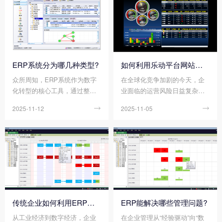
ERP系统分为哪几种类型?
如何利用乐动平台网站登录入口_乐动（中国） 帮助企业更好地规避风险?
众所周知，ERP系统作为数字
在全球化竞争加剧的今天，企
化转型的核心工具，通过整合
业面临的运营风险日益复杂，
财务、供应链、生产、人力资
容易出现供应链中断、财务舞
2025-11-12

2025-11-05

源等模块，能构建起企业资源
弊、合规漏洞、库存积压等问
统一管理的“数字中枢”。然而，
题，轻则导致成本攀升，重则
不同行业(如离散制造与流程制
威胁企业生存。在此背景下，
造)、不同规模(如初创企业与跨
乐动平台网站登录入口_乐动
国集团)、不同业务模式(如项目
（中国） 作为企业数字化转型
制与流水线制)的企业，对ERP
的基石，凭借其数据整合、流
系统的功能深度、部署方式、
程标准化与实时监控能力，正
定制化程度的需求截然不同。
成为企业规避风险的关键工
具。
传统企业如何利用ERP系统重塑竞争力?
ERP能解决哪些管理问题?
从工业经济到数字经济，企业
在企业管理从“经验驱动”向“数