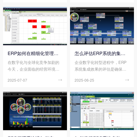
高效的成本核算方法，帮助管
大、技术迭代加速以及市场环
理者优化资源配置、降低运营
境变化，企业对ERP系统的要
成本并提升盈利能力。无论是
求已从“能用”转向“好用且能用
标准成本法、实际成本法，还
得久”。一个不可靠的系统可能
是作业成本法(ABC)，不同的计
导致业务中断、数据丢失、决
算方式适用于不同的业务场
策失误;而一个缺乏延展性的系
景，企业需结合自身特点选择
统，则会在企业成长或市场变
合适的策略。
化时显得力不从心，成为发展
ERP如何在精细化管理中发挥作用?
怎么评估ERP系统的集成效果?
的瓶颈。因此，在ERP系统的
在数字化与全球化竞争加剧的
企业数字化转型进程中，ERP
选型、实施、运维乃至升级的
今天，企业面临的经营环境愈
系统集成效果的评估是确保各
整个生命周期中，都必须将可
发复杂。客户需求多样化、供
业务系统高效协同的关键环
靠性和延展性作为核心考量，
2025-07-07

2025-06-25

应链波动加剧、成本压力攀升
节。科学的评估体系不仅能验
并采取一系列措施加以保障。
等问题，迫使企业从粗放式管
证集成成效，更能为后续优化
理向精细化运营转型。而ERP
提供数据支撑。
作为整合企业全流程数据的数
字化中枢，正成为企业实现精
细化管理的重要抓手。