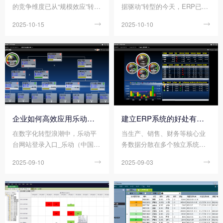
的竞争维度已从“规模效应”转
据驱动”转型的今天，ERP已成
向“敏捷响应”。传统企业若想在
为企业突破管理瓶颈、实现高
2025-10-15

2025-10-10

不确定性的市场中实现韧性增
效运营的核心工具。它通过整
长，ERP系统作为企业资源整
合资源、优化流程、打通数据
合的核心工具，正成为重塑竞
孤岛，为企业提供了一体化的
争力的关键抓手。通过打通数
管理解决方案。无论是成本控
据孤岛、优化业务流程、赋能
制、决策效率还是供应链协
智能决策，ERP系统正帮助传
同，ERP正帮助企业解决那些
统企业实现从“粗放管理”到“精
传统管理模式下“想改却改不
益运营”的跨越式升级。那么您
动”的深层问题。
知道传统企业如何利用ERP系
企业如何高效应用乐动平台网站登录入口_乐动（中国） ?
建立ERP系统的好处有哪些?
统重塑竞争力吗?
在数字化转型浪潮中，乐动平
当生产、销售、财务等核心业
台网站登录入口_乐动（中国）
务数据分散在多个独立系统
已成为企业整合资源、优化流
中，当跨部门协作因信息滞后
2025-09-10

2025-09-03

程、提升竞争力的核心工具。
频繁受阻，当管理层依赖“经验
然而，许多企业投入巨资引入
直觉”而非“数据洞察”做决策
乐动平台网站登录入口_乐动
——这些场景正成为制约企业
（中国） 后，却因实施不当、
发展的隐形枷锁。而通过建立E
使用低效等问题陷入“上不去、
RP系统，能为企业打破数据壁
下不来”的困境。那么您知道企
垒、重构运营逻辑提供了关键