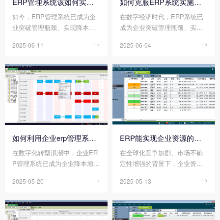
ERP管理系统该如何实施落地?
如何克服ERP系统实施的挑战?
如今，ERP管理系统已成为企
在数字经济时代，ERP系统已
业突破管理瓶颈、实现降本增
成为企业突破管理瓶颈、实现
效的核心工具。但据麦肯锡调
降本增效的“必选项”。然而，从
2025-06-11

2025-06-04

研显示，全球约70%的ERP项
全球ERP项目实施数据来看，
目因实施不当导致延期、超支
高达70%的企业面临延期、超
或效果不达预期。
支或功能弃用等困境，部分企
业甚至因系统落地失败导致业
务停滞。
如何利用企业erp管理系统实现降本增效?
ERP能实现企业资源的统筹管理吗?
在数字化转型浪潮中，企业ER
在全球化竞争加剧、市场不确
P管理系统已成为企业降本增效
定性增强的背景下，企业资源
的核心工具。通过整合财务、
统筹能力已成为决定生存与发
2025-05-20

2025-05-13

供应链、生产、销售等核心业
展的关键。传统管理模式下，
务流程，ERP系统帮助企业打
财务、生产、供应链、人力等
破信息孤岛，优化资源配置，
部门各自为战，导致资源重复
提升决策效率。那么您知道如
投入、决策滞后、响应迟缓等