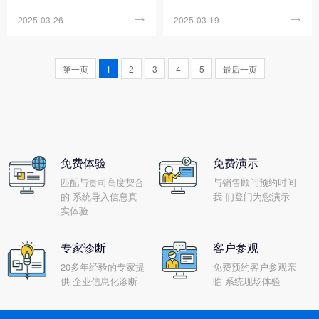
能否精准匹配企业的实际需
统作为现代企业管理的重要工
2025-03-26

2025-03-19

求。因此，为了更好地发挥ER
具，不仅能够整合企业内部资
P管理系统的效能，需要企业精
源，实现业务流程的自动化和
心策划、周密部署，采取一系
标准化，还能提高企业的决策
第一页
1
2
3
4
5
最后一页
列科学有效的策略。只有这
效率和响应速度。然而，面对
样，才能确保ERP管理系统能
市场上琳琅满目的ERP产品，
够精准对接企业的实际需求，
如何准确评估其是否满足企业
真正服务于企业的战略目标，
的实际需求，成为了一个亟待
进而为企业的持续发展和创新
解决的问题。
注入源源不断的动力。
免费体验
免费演示
匹配与贵司高度契合
与销售顾问预约时间
的 系统导入信息真
我 们登门为您演示
实体验
专家诊断
客户参观
20多年经验的专家提
免费预约客户参观亲
供 企业信息化诊断
临 系统现场体验