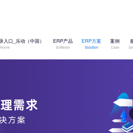
录入口_乐动（中国）
ERP产品
ERP方案
案例
Home
Software
Solution
Case
Se