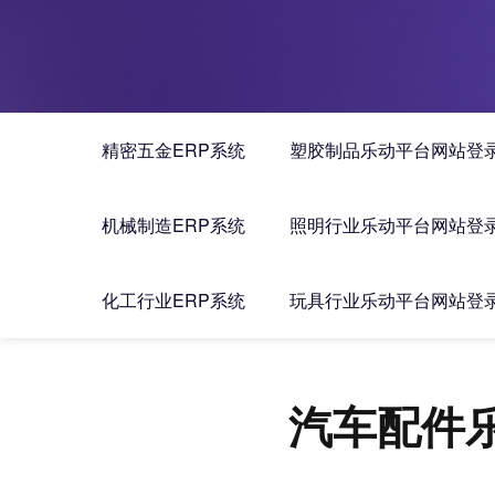
精密五金ERP系统
塑胶制品乐动平台网站登
机械制造ERP系统
照明行业乐动平台网站登
化工行业ERP系统
玩具行业乐动平台网站登
汽车配件