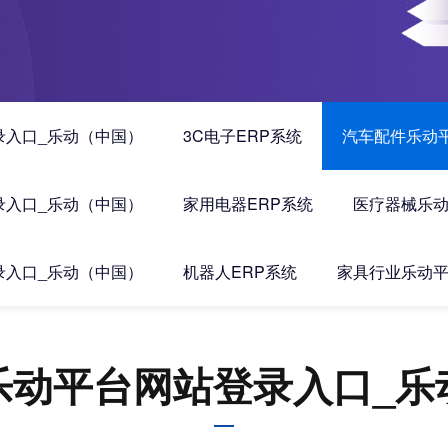
录入口_乐动（中国）
3C电子ERP系统
汽车配件乐动
录入口_乐动（中国）
家用电器ERP系统
医疗器械乐动
录入口_乐动（中国）
机器人ERP系统
家具行业乐动平
乐动平台网站登录入口_乐