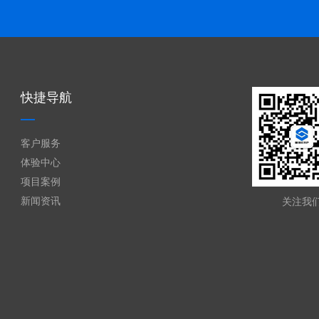
快捷导航
客户服务
体验中心
项目案例
新闻资讯
关注我