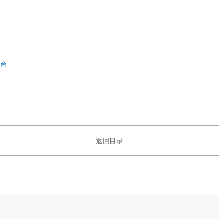
平台
返回目录