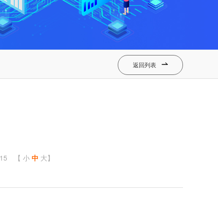
返回列表

15
【
小
中
大
】