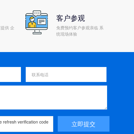
客户参观
提供 企
免费预约客户参观亲临 系
统现场体验
立即提交