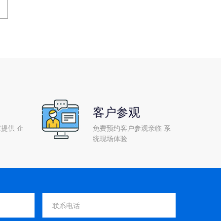
客户参观
提供 企
免费预约客户参观亲临 系
统现场体验