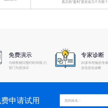
真正的“盈利”是在这几个方面？
免费演示
专家诊断
与销售顾问预约时间我 们
20多年经验的专家
登门为您演示
业信息化诊断
免费申请试用