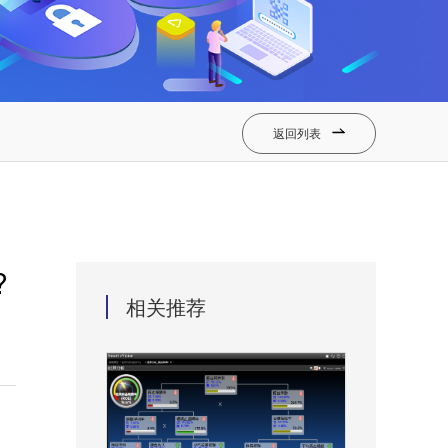
返回列表

?
相关推荐