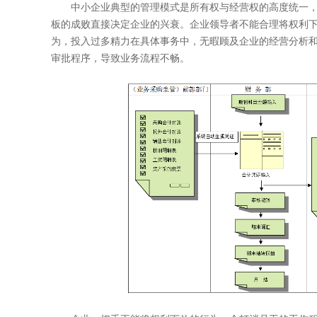
中小企业典型的管理模式是所有权与经营权的高度统一，
板的成败直接决定企业的兴衰。企业领导者不能合理将权利
为，投入过多精力在具体事务中，无暇顾及企业的经营分析和
审批程序，导致业务流程不畅。