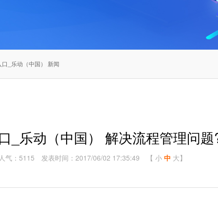
口_乐动（中国） 新闻
口_乐动（中国） 解决流程管理问题
人气：5115
发表时间：2017/06/02 17:35:49
【
小
中
大
】