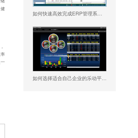
情绪
速健
如何快速高效完成ERP管理系统配置?
P，
效率
是一
如何选择适合自己企业的乐动平台网站登录入口_乐动（中国） ?