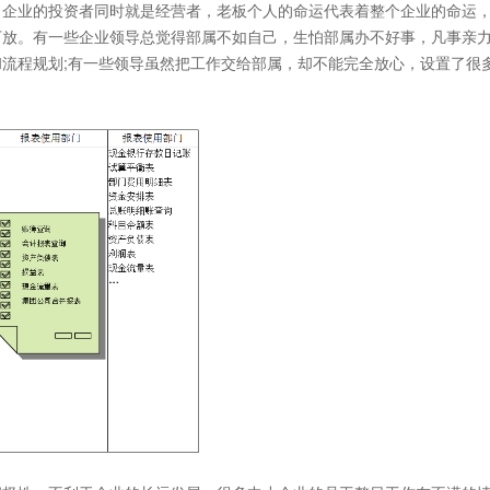
企业的投资者同时就是经营者，老板个人的命运代表着整个企业的命运
下放。有一些企业领导总觉得部属不如自己，生怕部属办不好事，凡事亲
流程规划;有一些领导虽然把工作交给部属，却不能完全放心，设置了很