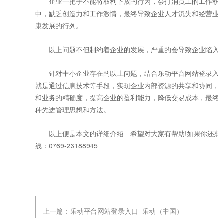
企业一把手不能将权利下放的行为，会打消员工的工作积
中，缺乏创造力和工作激情，最终导致企业人才流失和经营
康发展的行列。
以上问题不但制约着企业的发展，严重的会导致企业陷入
针对中小企业存在的以上问题，结合乐动平台网站登录入口
就是通过信息技术等手段，实现企业内部资源的共享和协同
和业务的精确度，提高企业的盈利能力，降低交易成本，最
种先进管理思想和方法。
以上便是本文的详细介绍，希望对大家有帮助!如果你还想
线：0769-23188945
上一篇：
乐动平台网站登录入口_乐动（中国）