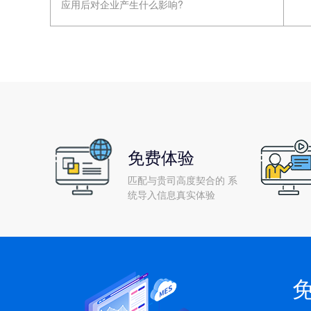
应用后对企业产生什么影响?
免费体验
匹配与贵司高度契合的 系
统导入信息真实体验