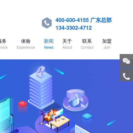
400-600-4155 广东总部

134-3302-4712
服务
体验
新闻
关于
联系
加盟
rvice
Experience
News
About
Contact
Join
关注
微信
服务
热线
回到
顶部