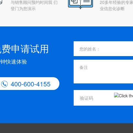
与销售顾问预约时间我 们
20多年经验的专家
登门为您演示
业信息化诊断
免费申请试用
分钟快速体验
400-600-4155
