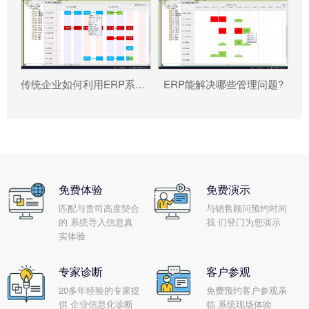
传统企业如何利用ERP系统重塑竞争力?
ERP能解决哪些管理问题?
免费体验
免费演示
匹配与贵司高度契合
与销售顾问预约时间
的 系统导入信息真
我 们登门为您演示
实体验
专家诊断
客户参观
20多年经验的专家提
免费预约客户参观亲
供 企业信息化诊断
临 系统现场体验