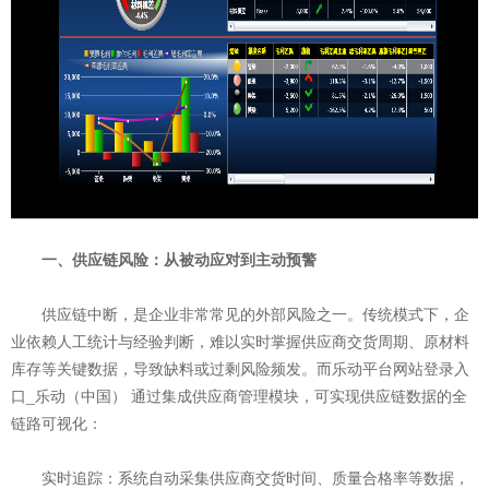
一、供应链风险：从被动应对到主动预警
供应链中断，是企业非常常见的外部风险之一。传统模式下，企
业依赖人工统计与经验判断，难以实时掌握供应商交货周期、原材料
库存等关键数据，导致缺料或过剩风险频发。而乐动平台网站登录入
口_乐动（中国） 通过集成供应商管理模块，可实现供应链数据的全
链路可视化：
实时追踪：系统自动采集供应商交货时间、质量合格率等数据，