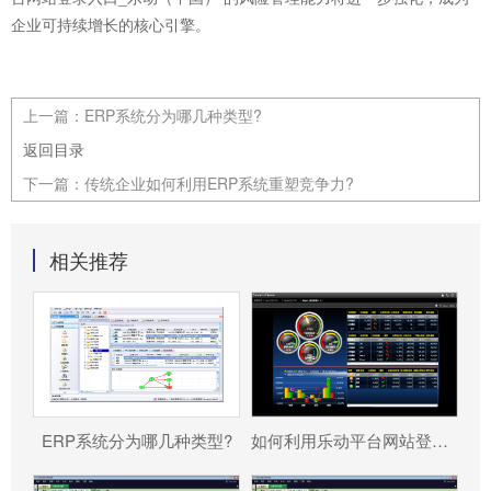
企业可持续增长的核心引擎。
上一篇：
ERP系统分为哪几种类型?
返回目录
下一篇：
传统企业如何利用ERP系统重塑竞争力?
相关推荐
ERP系统分为哪几种类型?
如何利用乐动平台网站登录入口_乐动（中国） 帮助企业更好地规避风险?