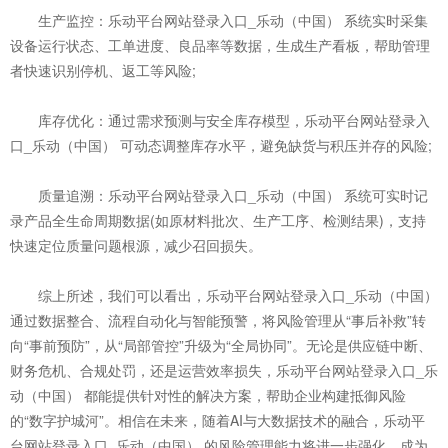
生产监控：乐动平台网站登录入口_乐动（中国） 系统实时采集
设备运行状态、工单进度、良品率等数据，生成生产看板，帮助管理
者快速识别停机、返工等风险;
库存优化：通过需求预测与安全库存模型，乐动平台网站登录入
口_乐动（中国） 可动态调整库存水平，避免缺货与积压并存的风险;
质量追溯：乐动平台网站登录入口_乐动（中国） 系统可实时记
录产品全生命周期数据(如原材料批次、生产工序、检测结果)，支持
快速定位质量问题根源，减少召回损失。
综上所述，我们可以看出，乐动平台网站登录入口_乐动（中国）
通过数据整合、流程自动化与智能预警，将风险管理从“事后补救”转
向“事前预防”，从“局部管控”升级为“全局协同”。无论是供应链中断、
财务危机、合规处罚，还是运营效率损失，乐动平台网站登录入口_乐
动（中国） 都能提供针对性的解决方案，帮助企业构建抵御风险
的“数字护城河”。相信在未来，随着AI与大数据技术的融合，乐动平
台网站登录入口_乐动（中国） 的风险管理能力将进一步强化，成为