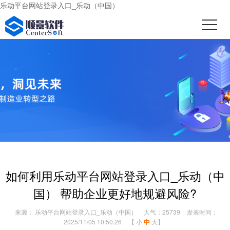
乐动平台网站登录入口_乐动（中国）
如何利用乐动平台网站登录入口_乐动（中
国） 帮助企业更好地规避风险?
来源： 乐动平台网站登录入口_乐动（中国）
人气：25739
发表时间：
2025/11/05 10:50:26
【
小
中
大
】