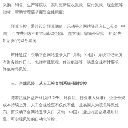
采购、销售、生产等模块，实时更新应收账款、应付账款、现金流等
指标，帮助管理层掌握资金健康度;
预算管控：通过设定预算阈值，乐动平台网站登录入口_乐动（中
国） 可在费用发生时自动比对预算，超支项目需额外审批，避免“先
斩后奏”的财务漏洞;
审计追踪：乐动平台网站登录入口_乐动（中国） 系统可记录所
有财务操作日志，包括审批流程、修改痕迹等，满足合规审计要求，
降低舞弊风险。
三、合规风险：从人工检查到系统强制管控
随着法规日益严格(如GDPR、环保法、行业准入标准)，企业合规
成本持续上升。人工合规检查不仅效率低，且易因人为疏忽导致处
罚。而乐动平台网站登录入口_乐动（中国） 通过内置合规规则引
擎，可实现风险的自动化管控：