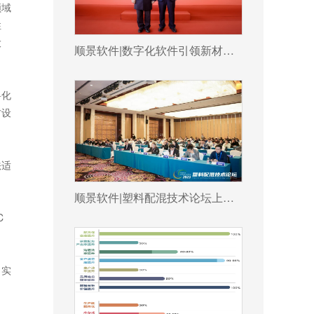
领域
性
大
顺景软件|数字化软件引领新材料产业绿色智造新篇章
料化
方设
法适
顺景软件|塑料配混技术论坛上展示数字化的力量
C
、实