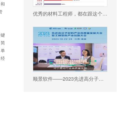
升和
管
优秀的材料工程师，都在跟这个新朋友打交道!
关键
，简
、单
、经
顺景软件——2023先进高分子材料产业高质量发展大会暨工程塑料产业创新大会