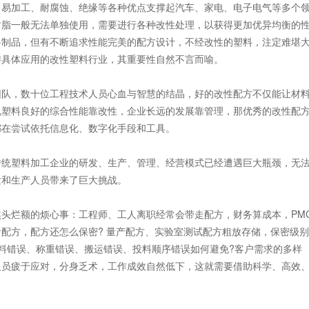
易加工、耐腐蚀、绝缘等各种优点支撑起汽车、家电、电子电气等多个
树脂一般无法单独使用，需要进行各种改性处理，以获得更加优异均衡的
料制品，但有不断追求性能完美的配方设计，不经改性的塑料，注定难堪
游具体应用的改性塑料行业，其重要性自然不言而喻。
队，数十位工程技术人员心血与智慧的结晶，好的改性配方不仅能让材
说塑料良好的综合性能靠改性，企业长远的发展靠管理，那优秀的改性配
都在尝试依托信息化、数字化手段和工具。
统塑料加工企业的研发、生产、管理、经营模式已经遭遇巨大瓶颈，无
发和生产人员带来了巨大挑战。
烂额的烦心事：工程师、工人离职经常会带走配方，财务算成本，PM
配方，配方还怎么保密? 量产配方、实验室测试配方粗放存储，保密级别
料错误、称重错误、搬运错误、投料顺序错误如何避免?客户需求的多样
人员疲于应对，分身乏术，工作成效自然低下，这就需要借助科学、高效