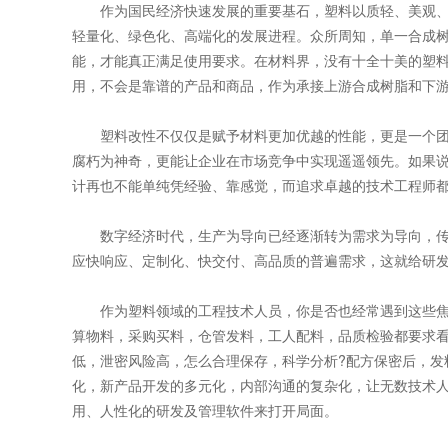
作为国民经济快速发展的重要基石，塑料以质轻、美观、
轻量化、绿色化、高端化的发展进程。众所周知，单一合成
能，才能真正满足使用要求。在材料界，没有十全十美的塑
用，不会是靠谱的产品和商品，作为承接上游合成树脂和下
塑料改性不仅仅是赋予材料更加优越的性能，更是一个团
腐朽为神奇，更能让企业在市场竞争中实现遥遥领先。如果
计再也不能单纯凭经验、靠感觉，而追求卓越的技术工程师
数字经济时代，生产为导向已经逐渐转为需求为导向，传
应快响应、定制化、快交付、高品质的普遍需求，这就给研
作为塑料领域的工程技术人员，你是否也经常遇到这些焦头
算物料，采购买料，仓管发料，工人配料，品质检验都要求看
低，泄密风险高，怎么合理保存，科学分析?配方保密后，发
化，新产品开发的多元化，内部沟通的复杂化，让无数技术
用、人性化的研发及管理软件来打开局面。