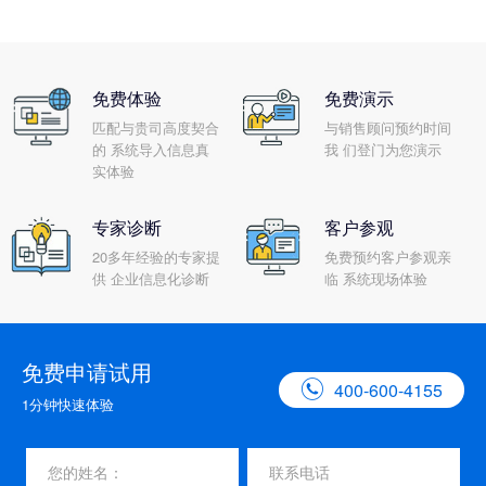
免费体验
免费演示
匹配与贵司高度契合
与销售顾问预约时间
的 系统导入信息真
我 们登门为您演示
实体验
专家诊断
客户参观
20多年经验的专家提
免费预约客户参观亲
供 企业信息化诊断
临 系统现场体验
免费申请试用

400-600-4155
1分钟快速体验