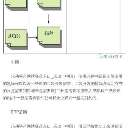
中期
乐动平台网站登录入口_乐动（中国） 使用过程中就是人员使用
的熟练程度以及一些新的二次开发需求，二次开发的情况是肯定存在
的只是需要判断哪些是需要做(二开是需要考虑投入成本和产成效果
的)这个一般是需要软件公司和企业双方一起去斟酌的。
ERP后期
乐动平台网站登录入口_乐动（中国） 项目严格意义上来说是没